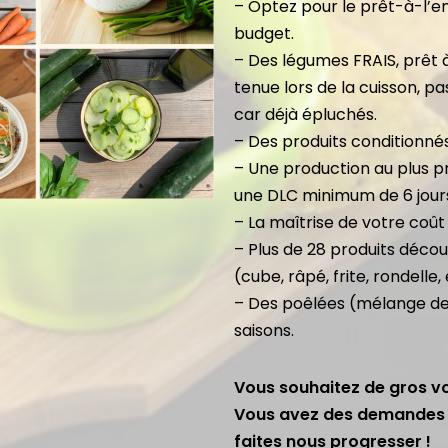
– Optez pour le prêt-à-l’e
budget.
– Des légumes FRAIS, prêt à
tenue lors de la cuisson, p
car déjà épluchés.
– Des produits conditionnés
– Une production au plus pr
une DLC minimum de 6 jour
– La maîtrise de votre coût 
– Plus de 28 produits déc
(cube, râpé, frite, rondelle,
–
Des poêlées (mélange de
saisons.
Vous souhaitez de gros v
Vous avez des demandes s
faites nous progresser !